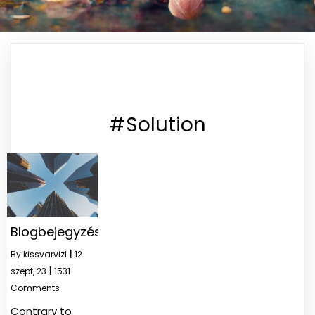
#Solution
Blogbejegyzésem
By
kissvarvizi
|
12
szept, 23
|
1531
Comments
Contrary to